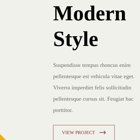
Modern
Interior
Style
Design
Suspendisse tempus rhoncus enim
Suspendisse tempus rhoncus enim
pellentesque est vehicula vitae eget.
pellentesque est vehicula vitae eget.
Viverra imperdiet felis sollicitudin
Viverra imperdiet felis sollicitudin
pellentesque cursus sit. Feugiat hac
pellentesque cursus sit. Feugiat hac
porttitor.
porttitor.
VIEW PROJECT
VIEW PROJECT