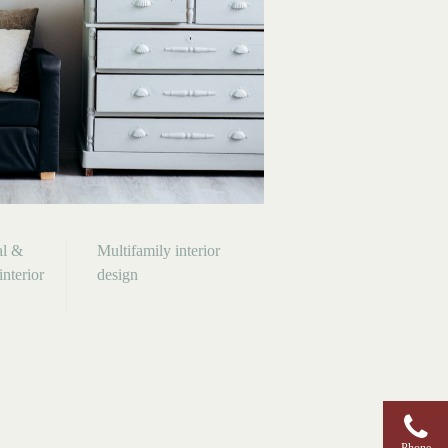
l &
Multifamily interior
interior
design