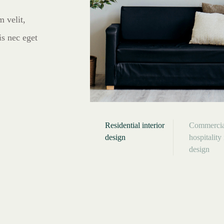
m velit,
s nec eget
.
Residential interior
Commercia
design
hospitality 
design