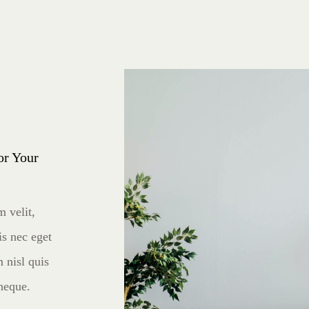
or Your
m velit,
s nec eget
 nisl quis
 neque.